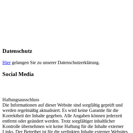
Die Webseite wird betrieben von:
Heiko Berthold
Markt 17
01936 Königsbrück
Tel.: 035795 / 32135
E-Mail: info@meinbuchdruck.de
Ust-IdNr.: DE179028550
Datenschutz
Hier
gelangen Sie zu unserer Datenschutzerklärung.
Social Media
Haftungsausschluss
Die Informationen auf dieser Website sind sorgfältig geprüft und
werden regelmäßig aktualisiert. Es wird keine Garantie für die
Korrektheit der Inhalte gegeben. Alle Angaben können jederzeit
entfernt oder geändert werden. Trotz sorgfältiger inhaltlicher
Kontrolle übernehmen wir keine Haftung für die Inhalte externer
Links. Der Betreiber ist für die verlinkten Inhalte externer Websites