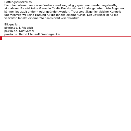
Haftungsausschluss
Die Informationen auf dieser Website sind sorgfältig geprüft und werden regelmäßig
aktualisiert. Es wird keine Garantie für die Korrektheit der Inhalte gegeben. Alle Angaben
können jederzeit entfernt oder geändert werden. Trotz sorgfältiger inhaltlicher Kontrolle
übernehmen wir keine Haftung für die Inhalte externer Links. Der Betreiber ist für die
verlinkten Inhalte externer Websites nicht verantwortlich.
Bildquellen:
pixelio.de, I. Friedrich
pixelio.de, Kurt Michel
pixelio.de, Bernd Ehrhardt, Werbegrafiker