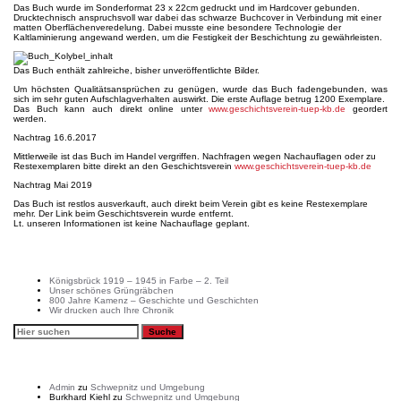
Das Buch wurde im Sonderformat 23 x 22cm gedruckt und im Hardcover gebunden.
Drucktechnisch anspruchsvoll war dabei das schwarze Buchcover in Verbindung mit einer
matten Oberflächenveredelung. Dabei musste eine besondere Technologie der
Kaltlaminierung angewand werden, um die Festigkeit der Beschichtung zu gewährleisten.
Das Buch enthält zahlreiche, bisher unveröffentlichte Bilder.
Um höchsten Qualitätsansprüchen zu genügen, wurde das Buch fadengebunden, was
sich im sehr guten Aufschlagverhalten auswirkt. Die erste Auflage betrug 1200 Exemplare.
Das Buch kann auch direkt online unter
www.geschichtsverein-tuep-kb.de
geordert
werden.
Nachtrag 16.6.2017
Mittlerweile ist das Buch im Handel vergriffen. Nachfragen wegen Nachauflagen oder zu
Restexemplaren bitte direkt an den Geschichtsverein
www.geschichtsverein-tuep-kb.de
Nachtrag Mai 2019
Das Buch ist restlos ausverkauft, auch direkt beim Verein gibt es keine Restexemplare
mehr. Der Link beim Geschichtsverein wurde entfernt.
Lt. unseren Informationen ist keine Nachauflage geplant.
Neueste Beiträge
Königsbrück 1919 – 1945 in Farbe – 2. Teil
Unser schönes Grüngräbchen
800 Jahre Kamenz – Geschichte und Geschichten
Wir drucken auch Ihre Chronik
Neueste Kommentare
Admin
zu
Schwepnitz und Umgebung
Burkhard Kiehl
zu
Schwepnitz und Umgebung