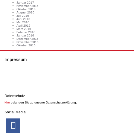
Januar 2017
November 2016
Oktober 2016
August 2016
Juli 2016
Juni 2016
Mai 2016
April 2016
März 2016
Februar 2016
Januar 2016
Dezember 2015
November 2015
Oktober 2015
Impressum
Die Webseite wird betrieben von:
Heiko Berthold
Markt 17
01936 Königsbrück
Tel.: 035795 / 32135
E-Mail: info@meinbuchdruck.de
Ust-IdNr.: DE179028550
Datenschutz
Hier
gelangen Sie zu unserer Datenschutzerklärung.
Social Media