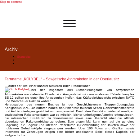
Skip to content
Schalte
Navigation
Archiv
Startseite
Tarnname „KOLYBEL“ – Sowjetische Atomraketen in der Oberlausitz
…lautet der Titel einer unserer aktuellen Buch-Produktionen.
Einer der insgesamt drei Stationierungsorte von sowjetischen
Atomraketen war dabei die Oberlausitz. Ausgestattet mit dem nuklearen Raketenkomplex
SS-12 sollten sie durch ihre Anwesenheit helfen, das Kräftegleichgewicht zwischen NATO
und Warschauer Pakt zu wahren.
Herausgeber des neuen Buches ist der Geschichtsverein Truppenübungsplatz
Königsbrück e.V.. Die Autoren haben dafür mehrere tausend Seiten Geheimdienstberichte
und Archivunterlagen gesichtet und ausgewertet. Durch den Kontakt zu vielen ehemaligen
sowjetischen Raketensoldaten war es möglich, bisher unbekannte Aspekte offenzulegen,
die militärischen Strukturen zu rekonstruieren sowie eine Übersicht über die oftmals
abgerissenen Raketenobjekte zu geben. Zum ersten Mal kann nun auf die geheime
Lagerung, die Logistik und internen Prozeduren zur Anwendung der Raketen sowie der
nuklearen Gefechtsköpfe eingegangen werden. Über 100 Fotos und Grafiken sowie
Interviews mit Zeitzeugen zeigen eine bisher unbekannte Seite dieses Kapitels der
Zeitgeschichte.