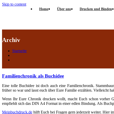
Skip to content
Home
Über uns
Drucken und Binden
Archiv
Startseite
Familienchronik als Buchidee
Eine tolle Buchidee ist doch auch eine Familienchronik. Stammbau
früher so war und lasst euch über Eure Familie erzählen. Vielleicht h
Wenn Ihr Eure Chronik drucken wollt, macht Euch schon vorher Ge
empfiehlt sich das DIN A4 Format in einer edlen Bindung. Als Buchpa
Meinbuchdruck.de
hilft Euch bei Fragen gern jederzeit weiter. Hier 