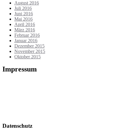
August 2016
Juli 2016
Juni 2016
Mai 2016
April 2016
März 2016
Februar 2016
Januar 2016
Dezember 2015
November 2015
Oktober 2015
Impressum
Die Webseite wird betrieben von:
Heiko Berthold
Markt 17
01936 Königsbrück
Tel.: 035795 / 32135
E-Mail: info@meinbuchdruck.de
Ust-IdNr.: DE179028550
Datenschutz