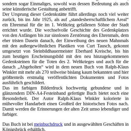
sondern sogar Einmaliges, sowohl was dessen Bedeutung als auch
seine künstlerische Gestaltung anbetrifft.
Der Ursprung dieser Gedenkstätte führt allerdings noch viel weiter
zurück, bis ins Jahr 1925, als auf „standesherrschaftlichem Areal“
ein Ehrenmal für die im 1. Weltkrieg gefallenen Söhne der Stadt
errichtet wurde. Die wechselvolle Geschichte des Gedenkplatzes
von den Anfängen bis zur sinnlosen Zerstörung des Ehrenmals, dem
eher tristen Dasein danach, der Einweihung des neuen Mahnmals
mit den außergewöhnlichen Plastiken von Curt Tausch, gekonnt
umgesetzt von Steinbildhauermeister Eberhard Kreische, bis hin
zum heutigen Erscheinungsbild mit den neu hinzugekommenen
Gedenksteinen für die Toten des 2. Weltkrieges und auch für die
danach „Abgeholten“ wird in dem neuen Buch von Ralph-Klaus
Winkler mit mehr als 270 teilweise bislang kaum bekannten und hier
größtenteils erstmalig veröffentlichten Dokumenten und Fotos
ausführlich geschildert.
Das im farbigen Bilderdruck hochwertig gebundene und in
glänzendem DIN-A4-Festeinband gefertigte Buch bietet noch eine
Besonderheit. Der Autor Ralph-Klaus Winkler kolorierte in
mühevoller Handarbeit einen Großteil der historischen Fotos nach.
Damit werden die Erinnerungen der alten Zeit umso lebendiger und
farbiger.
Das Buch ist bei
meinbuchdruck
und in ausgewählten Geschäften in
Königsbrück erhältlich.