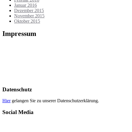
Januar 2016
Dezember 2015
November 2015
Oktober 2015
Impressum
Die Webseite wird betrieben von:
Heiko Berthold
Markt 17
01936 Königsbrück
Tel.: 035795 / 32135
E-Mail: info@meinbuchdruck.de
Ust-IdNr.: DE179028550
Datenschutz
Hier
gelangen Sie zu unserer Datenschutzerklärung.
Social Media