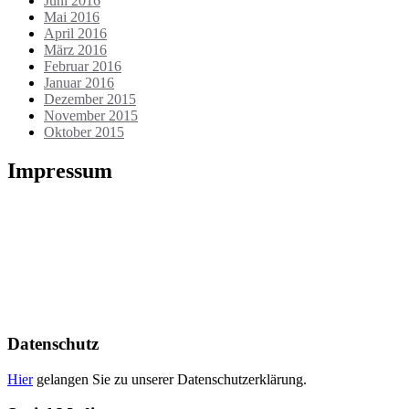
Juni 2016
Mai 2016
April 2016
März 2016
Februar 2016
Januar 2016
Dezember 2015
November 2015
Oktober 2015
Impressum
Die Webseite wird betrieben von:
Heiko Berthold
Markt 17
01936 Königsbrück
Tel.: 035795 / 32135
E-Mail: info@meinbuchdruck.de
Ust-IdNr.: DE179028550
Datenschutz
Hier
gelangen Sie zu unserer Datenschutzerklärung.