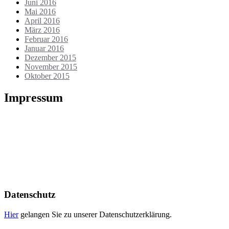
Juni 2016
Mai 2016
April 2016
März 2016
Februar 2016
Januar 2016
Dezember 2015
November 2015
Oktober 2015
Impressum
Die Webseite wird betrieben von:
Heiko Berthold
Markt 17
01936 Königsbrück
Tel.: 035795 / 32135
E-Mail: info@meinbuchdruck.de
Ust-IdNr.: DE179028550
Datenschutz
Hier
gelangen Sie zu unserer Datenschutzerklärung.