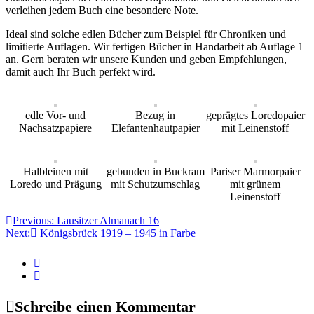
verleihen jedem Buch eine besondere Note.
Ideal sind solche edlen Bücher zum Beispiel für Chroniken und
limitierte Auflagen. Wir fertigen Bücher in Handarbeit ab Auflage 1
an. Gern beraten wir unsere Kunden und geben Empfehlungen,
damit auch Ihr Buch perfekt wird.
edle Vor- und
Bezug in
geprägtes Loredopaier
Nachsatzpapiere
Elefantenhautpapier
mit Leinenstoff
Halbleinen mit
gebunden in Buckram
Pariser Marmorpaier
Loredo und Prägung
mit Schutzumschlag
mit grünem
Leinenstoff
Beitragsnavigation
Previous:
Lausitzer Almanach 16
Next:
Königsbrück 1919 – 1945 in Farbe
Schreibe einen Kommentar